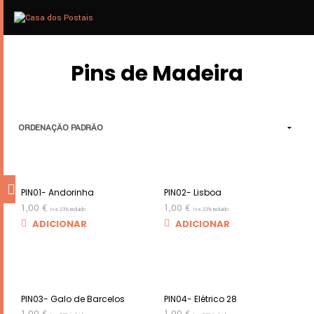
0
MENU
Pins de Madeira
PIN01- Andorinha
PIN02- Lisboa
1,00
€
1,00
€
Iva 23% incluido
Iva 23% incluido
ADICIONAR
ADICIONAR
PIN03- Galo de Barcelos
PIN04- Elétrico 28