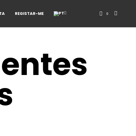
TA
REGISTAR-ME
0
uentes
s