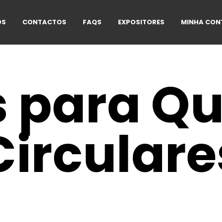
OS
CONTACTOS
FAQS
EXPOSITORES
MINHA CON
 para Q
Circulare