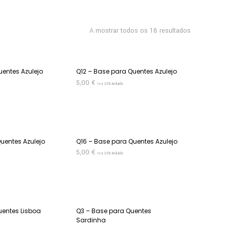
A mostrar todos os 18 resultados
uentes Azulejo
Q12 – Base para Quentes Azulejo
5,00
€
Iva 23% incluido
ADICIONAR
uentes Azulejo
Q16 – Base para Quentes Azulejo
5,00
€
Iva 23% incluido
ADICIONAR
uentes Lisboa
Q3 – Base para Quentes
Sardinha