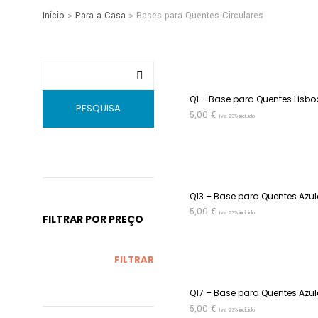
Início
>
Para a Casa
> Bases para Quentes Circulares
Q1 – Base para Quentes Lisbo
PESQUISA
5,00
€
Iva 23% incluido
ADICIONAR
Q13 – Base para Quentes Azul
5,00
€
Iva 23% incluido
FILTRAR POR PREÇO
ADICIONAR
PREÇO
PREÇO
FILTRAR
MÍNIMO
MÁXIMO
Q17 – Base para Quentes Azul
5,00
€
Iva 23% incluido