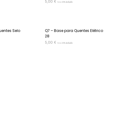
5,00
€
Iva 23% incluido
ADICIONAR
uentes Selo
Q7 – Base para Quentes Elétrico
28
5,00
€
Iva 23% incluido
ADICIONAR