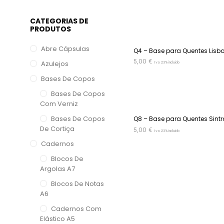
ADICIONAR
CATEGORIAS DE
PRODUTOS
Abre Cápsulas
Q4 – Base para Quentes Lisb
5,00
€
Azulejos
Iva 23% incluido
ADICIONAR
Bases De Copos
Bases De Copos
Com Verniz
Bases De Copos
Q8 – Base para Quentes Sintr
De Cortiça
5,00
€
Iva 23% incluido
Cadernos
ADICIONAR
Blocos De
Argolas A7
Blocos De Notas
A6
Cadernos Com
Elástico A5